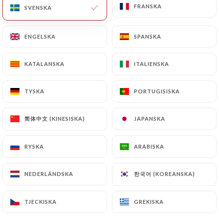
FRANSKA
FRANSKA
SVENSKA
SVENSKA
ENGELSKA
ENGELSKA
SPANSKA
SPANSKA
KATALANSKA
KATALANSKA
ITALIENSKA
ITALIENSKA
Vert tulipe
TYSKA
TYSKA
PORTUGISISKA
PORTUGISISKA
165 OMDÖME
简体中文 (KINESISKA)
简体中文 (KINESISKA)
JAPANSKA
JAPANSKA
BRASSERIE
2 Rue De Londres
RYSKA
RYSKA
ARABISKA
ARABISKA
75009 Paris France
한국어 (KOREANSKA)
한국어 (KOREANSKA)
NEDERLÄNDSKA
NEDERLÄNDSKA
TJECKISKA
TJECKISKA
GREKISKA
GREKISKA
Vilka är vi?