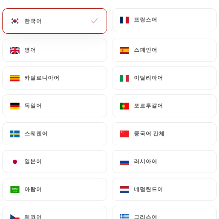
메뉴
KO
프랑스어
프랑스어
한국어
한국어
영어
영어
스페인어
스페인어
카탈로니아어
카탈로니아어
이탈리아어
이탈리아어
/
홈
연락처
연락처
독일어
독일어
포르투갈어
포르투갈어
스웨덴어
스웨덴어
중국어 간체
중국어 간체
일본어
일본어
러시아어
러시아어
아랍어
아랍어
네덜란드어
네덜란드어
Vert tulipe
체코어
체코어
그리스어
그리스어