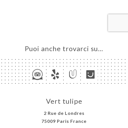
LE
NOTA
ERIA
SIONE
NU
Puoi anche trovarci su…
ATTO
Vert tulipe
2 Rue de Londres
75009 Paris France