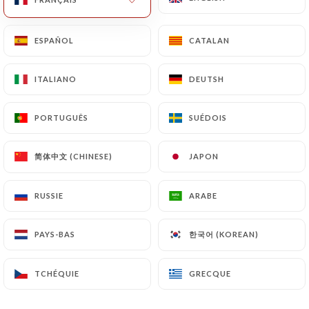
FR
MENU
ESPAÑOL
ESPAÑOL
CATALAN
CATALAN
ITALIANO
ITALIANO
DEUTSH
DEUTSH
PORTUGUÊS
PORTUGUÊS
SUÉDOIS
SUÉDOIS
/
ACCUEIL
GALERIE
Galerie
简体中文 (CHINESE)
简体中文 (CHINESE)
JAPON
JAPON
RUSSIE
RUSSIE
ARABE
ARABE
한국어 (KOREAN)
한국어 (KOREAN)
PAYS-BAS
PAYS-BAS
TCHÉQUIE
TCHÉQUIE
GRECQUE
GRECQUE