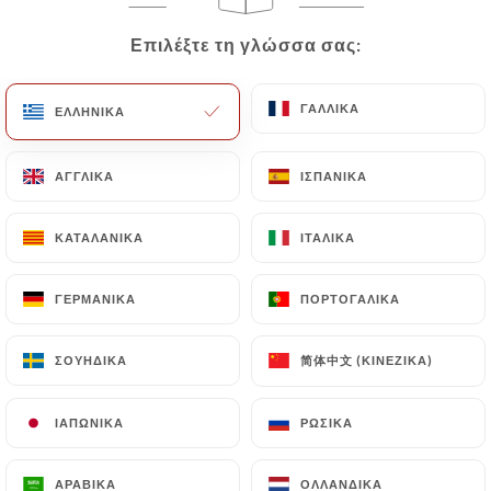
EL
ΜΕΝΟΎ
Επιλέξτε τη γλώσσα σας:
Επιλέξτε τη γλώσσα σας:
ΓΑΛΛΙΚΆ
ΓΑΛΛΙΚΆ
ΕΛΛΗΝΙΚΆ
ΕΛΛΗΝΙΚΆ
ΑΓΓΛΙΚΆ
ΑΓΓΛΙΚΆ
ΙΣΠΑΝΙΚΆ
ΙΣΠΑΝΙΚΆ
/
ΑΡΧΙΚΉ
ΚΡΙΤΙΚΈΣ
Κριτικές
ΚΑΤΑΛΑΝΙΚΆ
ΚΑΤΑΛΑΝΙΚΆ
ΙΤΑΛΙΚΆ
ΙΤΑΛΙΚΆ
ΓΕΡΜΑΝΙΚΆ
ΓΕΡΜΑΝΙΚΆ
ΠΟΡΤΟΓΑΛΙΚΆ
ΠΟΡΤΟΓΑΛΙΚΆ
简体中文 (ΚΙΝΈΖΙΚΑ)
简体中文 (ΚΙΝΈΖΙΚΑ)
ΣΟΥΗΔΙΚΆ
ΣΟΥΗΔΙΚΆ
165 κριτικές για Uniiti
4.2 / 5
ΙΑΠΩΝΙΚΆ
ΙΑΠΩΝΙΚΆ
ΡΩΣΙΚΆ
ΡΩΣΙΚΆ
100% αληθινές, επαληθευμένες κριτικές.
ΑΡΑΒΙΚΆ
ΑΡΑΒΙΚΆ
ΟΛΛΑΝΔΙΚΆ
ΟΛΛΑΝΔΙΚΆ